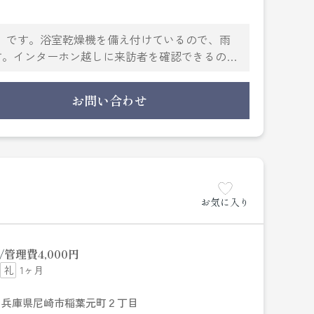
」です。浴室乾燥機を備え付けているので、雨
す。インターホン越しに来訪者を確認できるの
さん調理できるため、短い時間で一気に料理でき
いかがでしょうか。充実の設備と綺麗な室内を
お問い合わせ
のことはありませんか。お悩みがあれば、ぜひ当
ょう。
お気に入り
管理費
4,000円
1ヶ月
兵庫県尼崎市稲葉元町２丁目