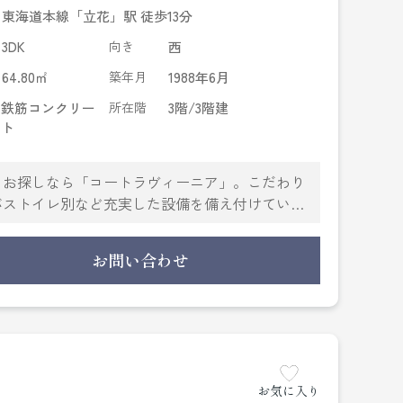
東海道本線「立花」駅 徒歩13分
3DK
向き
西
64.80㎡
築年月
1988年6月
鉄筋コンクリー
所在階
3階/3階建
ト
をお探しなら「コートラヴィーニア」。こだわり
バストイレ別など充実した設備を備え付けていま
など。駐輪場付きのマンションです。尼崎市は住
エリアです。当社は地域に密着し、多種多様な賃
お問い合わせ
お気に入り