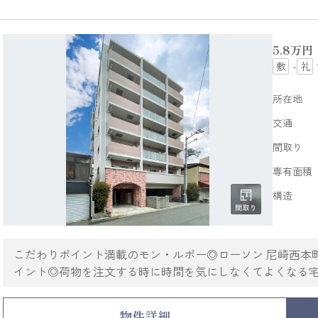
5.8
万円
-
所在地
交通
間取り
専有面積
構造
こだわりポイント満載のモン・ルポー◎ローソン 尼崎西本
イント◎荷物を注文する時に時間を気にしなくてよくなる
は浴室乾燥機・洗面化粧台など豊富に揃っており、過ごし
は、TVインターホン・オートロックなどを設置しているの
物件詳細