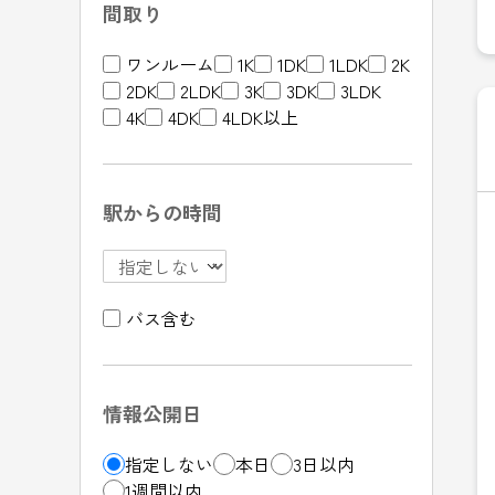
間取り
ワンルーム
1K
1DK
1LDK
2K
2DK
2LDK
3K
3DK
3LDK
4K
4DK
4LDK以上
駅からの時間
バス含む
情報公開日
指定しない
本日
3日以内
1週間以内