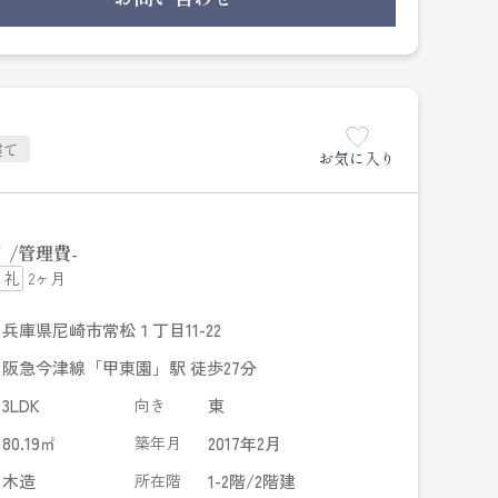
い探しを楽しみながら始めていきませんか◎快適
建て
お気に入り
円
管理費
-
2ヶ月
兵庫県尼崎市常松１丁目11-22
阪急今津線「甲東園」駅 徒歩27分
3LDK
向き
東
80.19㎡
築年月
2017年2月
木造
所在階
1-2階/2階建