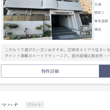
交通
間取り
専有面積
構造
こだわりで選びたい方におすすめ。尼崎市エリアで住まい
ポイント満載のコートラヴィーニア。室内設備は脱衣所・
す。二人で生活ができるお住まい、友達、カップル、兄弟
環境が充実しており、利便性の高い暮らしをするならこの
物件詳細
貸情報を取り扱っているので、ぜひご連絡下さい。
マハナ
アパート