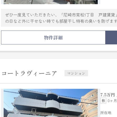
ぜひ一度見ていただきたい、「尼崎市常松1丁目 戸建賃貸
の日など外に干せない時でも部屋干し特有の臭いを防げま
で、トラブルを事前に回避しやすくなります。同時にたく
る3口コンロが付いている物件です。魅力も多い賃貸物件は
物件詳細
兼ね備えた、平成29年築の物件です。住まい選びでお困り
社にご連絡ください。一緒に快適な住まい探しを始めまし
コートラヴィーニア
マンション
7.5
万円
0ヶ月
所在地