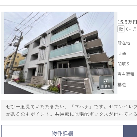
15.5
万
0ヶ月
所在地
交通
間取り
専有面積
構造
ぜひ一度見ていただきたい、「マハナ」です。セブンイレブ
があるのもポイント。共用部には宅配ボックスが付いてい
がありません。室内設備は浴室乾燥機・洗面所独立などが
件はアパートです。チューナーのご用意と契約のみで、BS
物件詳細
東海道本線立花周辺でお部屋探しをするのも手です。数多