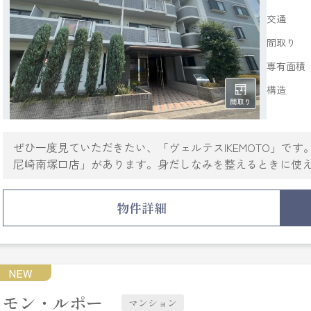
交通
間取り
専有面積
構造
ぜひ一度見ていただきたい、「ヴェルテスIKEMOTO」で
尼崎南塚口店」があります。身だしなみを整えるときに使
が来た時でも玄関を開ける必要がなくなるTVインターホン
ど豊富なので、衣類や履き物の整理がしやすく便利です。
物件詳細
ます。尼崎市エリアや阪急神戸本線塚口付近で、あなたの
まずは当社へご連絡をお待ちしております。
NEW
モン・ルポー
マンション