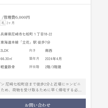
円
管理費
6,000円
2ヶ月
兵庫県尼崎市七松町１丁目18-22
東海道本線「立花」駅 徒歩7分
2LDK
向き
南西
66.30㎡
築年月
2024年4月
軽量鉄骨
所在階
2階/3階建
ン 尼崎七松町店まで徒歩2分と近場にコンビニ
るため、荷物を受け取るために早く帰宅する必要
揃っており、とても充実しています。こちらの物
が視聴可能です。通勤時間を短縮したいなら、
お問い合わせ
くの賃貸情報がありますので、この機会にお引っ