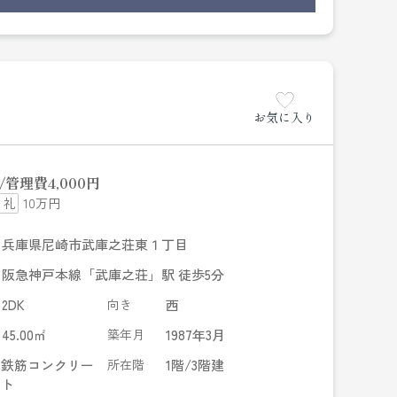
お気に入り
管理費
4,000円
10万円
兵庫県尼崎市武庫之荘東１丁目
阪急神戸本線「武庫之荘」駅 徒歩5分
2DK
向き
西
45.00㎡
築年月
1987年3月
鉄筋コンクリー
所在階
1階/3階建
ト