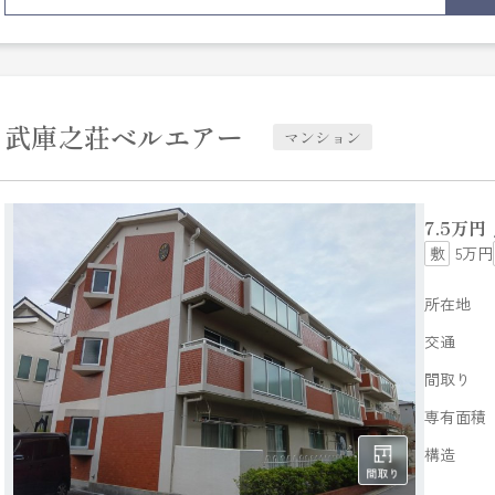
越しをご検討ください。
武庫之荘ベルエアー
マンション
7.5
万円
5万円
所在地
交通
間取り
専有面積
構造