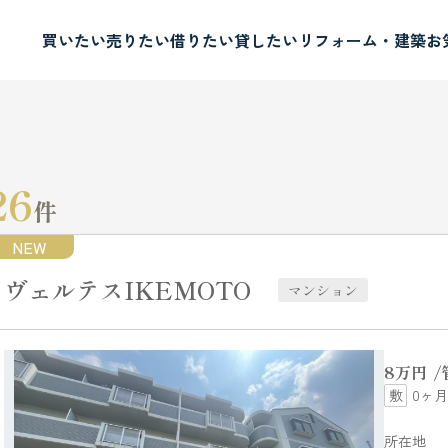
買いたい
売りたい
借りたい
貸したい
リフォーム・建築
お
26
件
NEW
ヴェルテスIKEMOTO
マンション
8
万円
0ヶ月
所在地