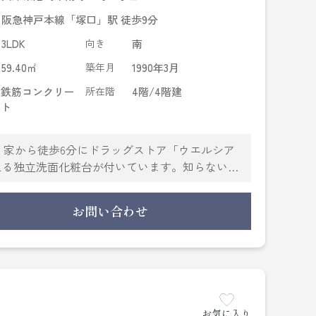
阪急神戸本線「塚口」駅 徒歩9分
3LDK
向き
南
59.40㎡
築年月
1990年3月
鉄筋コンクリー
所在階
4階/4階建
ト
す。家から徒歩6分にドラッグストア「ウエルシア
える独立洗面化粧台が付いています。知らない人
が付いております。収納はクロゼット・押入な
自然なイメージを感じるフローリングとなってい
お問い合わせ
ニーズに合ったお部屋探しをお手伝い致します。
お気に入り