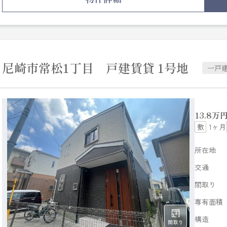
マンションです◎ここから実現させましょう◎新たな住ま
な環境作りのお手伝いをして参ります(^_^)
尼崎市常松1丁目 戸建賃貸 1号地
一戸
13.8
万
1ヶ月
所在地
交通
間取り
専有面積
構造