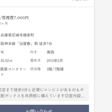
管理費
7,000円
1ヶ月
兵庫県尼崎市建家町
阪神本線「出屋敷」駅 徒歩7分
1K
向き
南西
30.02㎡
築年月
2012年5月
鉄筋コンクリー
所在階
3階/7階建
ト
町店まで徒歩3分と近場にコンビニがあるのもポ
宅配ボックスを共用部に備えています◎室内設備
やすいお部屋になっております◎セキュリティ面
で安全面でも優れております◎こちらの物件は
お問い合わせ