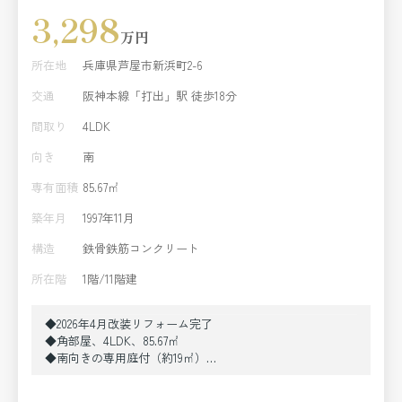
3,298
万円
所在地
兵庫県芦屋市新浜町2-6
交通
阪神本線「打出」駅 徒歩18分
間取り
4LDK
向き
南
専有面積
85.67㎡
築年月
1997年11月
構造
鉄骨鉄筋コンクリート
所在階
1階/11階建
◆2026年4月改装リフォーム完了
◆角部屋、4LDK、85.67㎡
◆南向きの専用庭付（約19㎡）
◆阪神本線「打出」駅徒歩18分
◆バス停「芦屋浜営業所前」徒歩3分