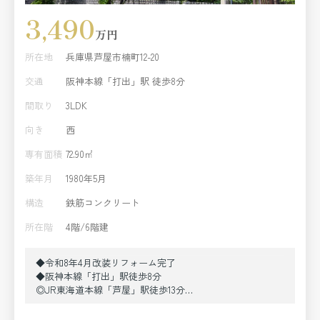
3,490
万円
所在地
兵庫県芦屋市楠町12-20
交通
阪神本線「打出」駅 徒歩8分
間取り
3LDK
向き
西
専有面積
72.90㎡
築年月
1980年5月
構造
鉄筋コンクリート
所在階
4階/6階建
◆令和8年4月改装リフォーム完了
◆阪神本線「打出」駅徒歩8分
◎JR東海道本線「芦屋」駅徒歩13分
◎4階72.90m2の3LDK
◎全居室5帖以上、収納たっぷり