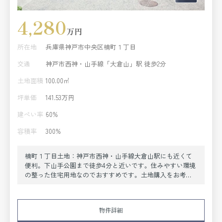
4,280
万円
所在地
兵庫県神戸市中央区楠町１丁目
交通
神戸市西神・山手線「大倉山」駅 徒歩2分
土地面積
100.00㎡
坪単価
141.53万円
建ぺい率
60%
容積率
300%
楠町１丁目土地：神戸市西神・山手線大倉山駅にも近くて
便利。下山手公園まで徒歩4分と近いです。住みやすい環境
の整った住宅用地なのでおすすめです。土地購入をお考え
の方、コチラの売地は環境も良くておすすめです。神戸市
西神・山手線大倉山周辺に住むことができます。ぜひ当社
の豊富な不動産情報をご確認ください。お問い合わせをお
物件詳細
待ちしています。