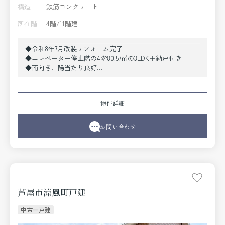
構造
鉄筋コンクリート
所在階
4階/11階建
◆令和8年7月改装リフォーム完了
◆エレベーター停止階の4階80.57㎡の3LDK＋納戸付き
◆南向き、陽当たり良好
◆トランクルーム（無償）付
《改装リフォーム内容》
●設備取替〔システムキッチン（食洗機付）、ユニットバ
物件詳細
ス、トイレ、洗面化粧台、〕●クロス全室貼替●床材取替
●建具取替●配管取替 他
お問い合わせ
芦屋市涼風町戸建
中古一戸建