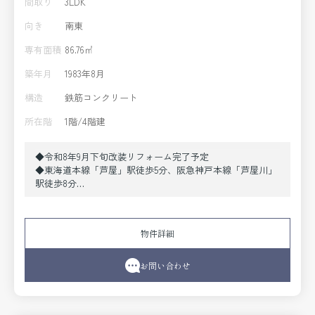
間取り
3LDK
向き
南東
専有面積
86.76㎡
築年月
1983年8月
構造
鉄筋コンクリート
所在階
1階/4階建
◆令和8年9月下旬改装リフォーム完了予定
◆東海道本線「芦屋」駅徒歩5分、阪急神戸本線「芦屋川」
駅徒歩8分
◆1階86.76㎡の3LDK、角部屋
◆専用庭付き
《改装リフォーム内容》
物件詳細
●設備取替〔システムキッチン（食洗機付）、ユニットバ
ス（浴室乾燥機付）、トイレ（温水洗浄便座付）、洗面化
粧台〕●クロス貼替●フローリング貼替 他
お問い合わせ