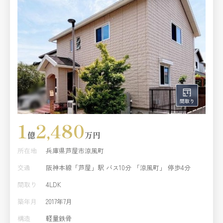
1
2,480
億
万円
所在地
兵庫県芦屋市涼風町
交通
阪神本線「芦屋」駅 バス10分 「涼風町」 停歩4分
間取り
4LDK
築年月
2017年7月
構造
軽量鉄骨