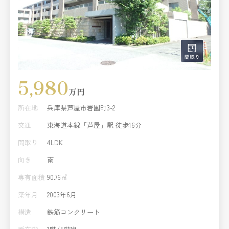
5,980
万円
所在地
兵庫県芦屋市岩園町3-2
交通
東海道本線「芦屋」駅 徒歩16分
間取り
4LDK
向き
南
専有面積
90.76㎡
築年月
2003年6月
構造
鉄筋コンクリート