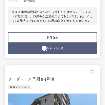
所在階
1階/4階建
東海道本線芦屋駅周辺への引っ越しをお考えなら「フォル
ム芦屋岩園」。芦屋翠ケ丘郵便局まで440mです。ikari(イカ
リ) 芦屋店まで439mです。部屋の向きも大切な要素のひと
つ。こちらの物件は南向きです。東海道本線芦屋近辺で快
適な暮らしをお求めなら、地域に詳しい当社にご依頼下さ
い。経験豊富な当社スタッフがしっかりとサポートいたし
物件詳細
ます。
お問い合わせ
ラ・ヴェール芦屋Ⅱ4号棟
中古マンション