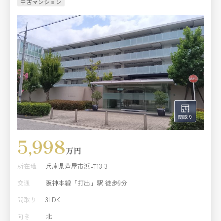
中古マンション
5,998
万円
所在地
兵庫県芦屋市浜町13-3
交通
阪神本線「打出」駅 徒歩9分
間取り
3LDK
向き
北