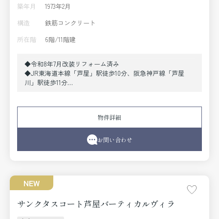
築年月
1973年2月
構造
鉄筋コンクリート
所在階
6階/11階建
◆令和8年7月改装リフォーム済み
◆JR東海道本線「芦屋」駅徒歩10分、阪急神戸線「芦屋
川」駅徒歩11分
◆6階角部屋3LDK＋納戸、ゆとりの104.47㎡
◆南東向き、陽当たり良好
《2026年7月改装リフォーム内容》
物件詳細
●設備取替〔システムキッチン（食洗機付）、ユニットバ
ス（暖房乾燥機付）、トイレ、洗面化粧台〕●クロス全面
張替●フローリング全面張替●建具交換 他
お問い合わせ
NEW
サンクタスコート芦屋バーティカルヴィラ