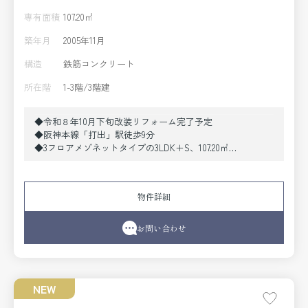
専有面積
107.20㎡
築年月
2005年11月
構造
鉄筋コンクリート
所在階
1-3階/3階建
◆令和８年10月下旬改装リフォーム完了予定
◆阪神本線「打出」駅徒歩9分
◆3フロアメゾネットタイプの3LDK＋S、107.20㎡
◆こだわりのデザイナーズマンション
◆ペット飼育可（規約による制限有）
◆ビルトインガレージ付き
物件詳細
《改装リフォーム内容》
●設備取替〔システムキッチン（食洗機付）、ユニットバ
ス（浴室乾燥機付）、トイレ（温水洗浄便座付）、洗面化
お問い合わせ
粧台〕●クロス貼替●フローリング貼替 他
NEW