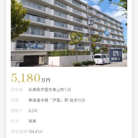
5,180
万円
所在地
兵庫県芦屋市東山町7-26
交通
東海道本線「芦屋」駅 徒歩10分
間取り
3LDK
向き
南東
専有面積
104.47㎡