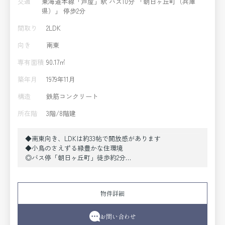
交通
東海道本線「芦屋」駅 バス10分 「朝日ヶ丘町（兵庫
県）」 停歩2分
間取り
2LDK
向き
南東
専有面積
90.17㎡
築年月
1979年11月
構造
鉄筋コンクリート
所在階
3階/8階建
◆南東向き、LDKは約33帖で開放感があります
◆小鳥のさえずる緑豊かな住環境
◎バス停「朝日ヶ丘町」徒歩約2分
◎リフォーム履歴有り。2019年11月：設備取替え（システム
キッチン、浴室ユニットバス、トイレ、全建具）、全室ク
ロス貼替、床材張替 2020年8月：間取り変更
物件詳細
(3LDK→2LDK)、一部床材張替(LDK、洋室)
◎室内、とても丁寧にお使いです
お問い合わせ