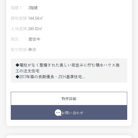
階建て
2階建
建物面積
144.54㎡
土地面積
249.02㎡
現況
居住中
取引態様
仲介
◆電柱がなく整備された美しい街並みに佇む積水ハウス施
工の注文住宅
◆2017年築の長期優良・ZEH基準住宅
◆太陽光＋エネファームのダブル発電
◆4LDK＋書斎＋ウォークインクローゼット
◆北西角地につき開放感があり、日当たり・通風良好
物件詳細
◆広々としたお庭に加え、カースペースは2台分ございます
◆道路幅員は約6.3mとゆとりがあり、車の出し入れもスム
ーズです
お問い合わせ