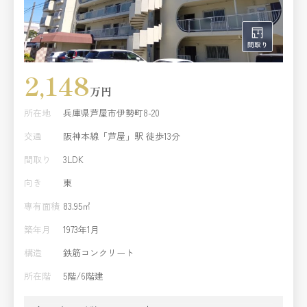
2,148
万円
所在地
兵庫県芦屋市伊勢町8-20
交通
阪神本線「芦屋」駅 徒歩13分
間取り
3LDK
向き
東
専有面積
83.95㎡
築年月
1973年1月
構造
鉄筋コンクリート
所在階
5階/6階建