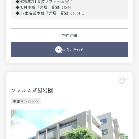
◆2026年2月改装リフォーム完了
◆阪神本線「芦屋」駅徒歩13分
◆JR東海道本線「芦屋」駅徒歩18分
◆角部屋、83.95m2の3LDK
《2026年2月改装リフォーム内容》
●設備取替〔システムキッチン、ユニットバス、トイレ
物件詳細
（温水洗浄便座付）、洗面化粧台〕●クロス貼替●フロー
リング張替●照明・建具取替 他
お問い合わせ
フォルム芦屋岩園
中古マンション