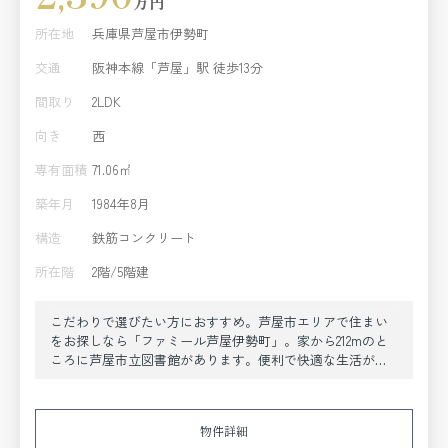
万円
所在地
兵庫県芦屋市伊勢町
交通
阪神本線「芦屋」駅 徒歩13分
間取り
2LDK
向き
西
専有面積
71.06㎡
築年月
1984年8月
構造
鉄筋コンクリート
所在階
2階/5階建
こだわりで選びたい方におすすめ。芦屋市エリアで住まい
をお探しなら「ファミール芦屋伊勢町」。家から212mのと
ころに芦屋市立図書館があります。便利で快適な生活がで
きる中古マンションです。納得の価格帯である、購入価格
2390万円の物件は経済的です。人生で一度あるかないかの
不動産購入で、失敗なんてしたら取り返しが付かないです
物件詳細
よね。そんなことがないように、当社の経験豊富なスタッ