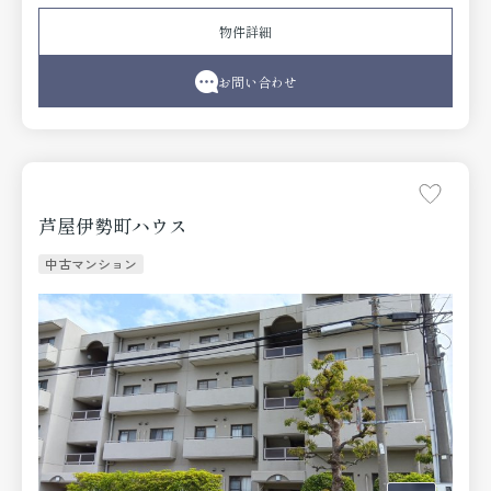
《改装リフォーム内容》
物件詳細
●システムキッチン交換（食洗機付き）●ユニットバス交
換、洗面化粧台交換●トイレ交換●建具交換●配管更新●
フローリング貼替え●クロス貼替え
お問い合わせ
芦屋伊勢町ハウス
中古マンション