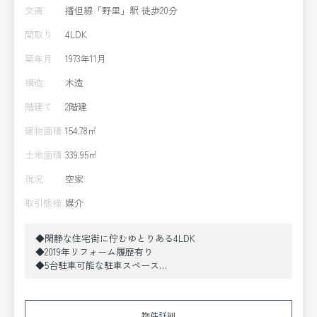
交通
播但線「野里」駅 徒歩20分
間取り
4LDK
築年月
1973年11月
構造
木造
階建て
2階建
建物面積
154.78㎡
土地面積
339.95㎡
現況
空家
取引態様
媒介
◆閑静な住宅街に佇むゆとりある4LDK
◆2019年リフォーム履歴有り
◆5台駐車可能な駐車スペース
◆東側には陽当たりの良いお庭がございます
◆土地面積339.95㎡
《2019年リフォーム内容》
物件詳細