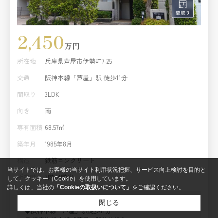
2,450
万円
所在地
兵庫県芦屋市伊勢町7-25
交通
阪神本線「芦屋」駅 徒歩11分
間取り
3LDK
向き
南
専有面積
68.57㎡
築年月
1985年8月
構造
鉄筋コンクリート
当サイトでは、お客様の当サイト利用状況把握、サービス向上検討を目的と
所在階
3階/4階建
して、クッキー（Cookie）を使用しています。
詳しくは、当社の
「Cookieの取扱いについて」
をご確認ください。
◆令和8年3月上旬改装リフォーム完了
閉じる
◆阪神本線「芦屋」駅徒歩11分