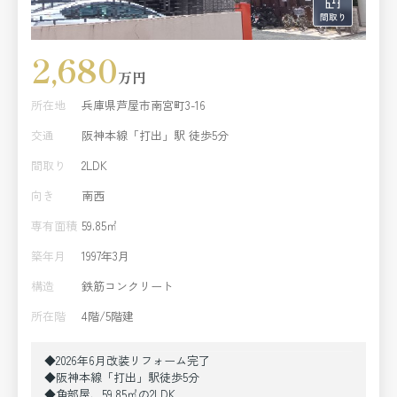
2,680
万円
所在地
兵庫県芦屋市南宮町3-16
交通
阪神本線「打出」駅 徒歩5分
間取り
2LDK
向き
南西
専有面積
59.85㎡
築年月
1997年3月
構造
鉄筋コンクリート
所在階
4階/5階建
◆2026年6月改装リフォーム完了
◆阪神本線「打出」駅徒歩5分
◆角部屋、59.85㎡の2LDK