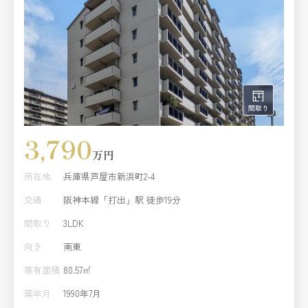
3,790
万円
所在地
兵庫県芦屋市新浜町2-4
交通
阪神本線「打出」駅 徒歩19分
間取り
3LDK
向き
南東
専有面積
80.57㎡
築年月
1990年7月