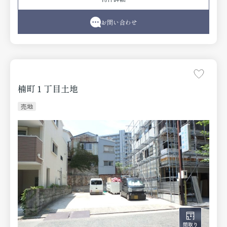
●設備取替〔ユニットバス（浴室乾燥機付）、洗面化粧
台、給湯器〕●クロス貼替●フロア貼替●畳取替●タイル
貼替 他
お問い合わせ
楠町１丁目土地
売地