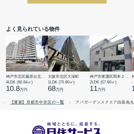
よく見られている物件
神戸市北区藤原台北町５丁目
大阪市北区大深町
神戸市東灘区岡本２丁目
4LDK (90.84㎡)
1LDK (70.80㎡)
2LDK (57.90㎡)
-
10.8
68
11
万円
万円
万円
【賃貸】京都市中京区の一覧
アパガーデンスクエア四条烏丸