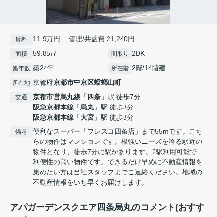
11.9万円 管理/共益費 21,240円
賃料
59.85㎡
2DK
面積
間取り
築24年
2階/14階建
築年数
所在階
京都府
京都市中京区
蟷螂山町
所在地
京都市営烏丸線
「
四条
」駅 徒歩7分
交通
阪急京都本線
「
烏丸
」駅 徒歩8分
阪急京都本線
「
大宮
」駅 徒歩8分
便利なスーパー「フレスコ四条店」まで55mです。こち
備考
らの物件はマンションです。根強いニーズを誇る駅近の
物件となり、徒歩7分に駅があります。2駅利用可能で
利便性の高い物件です。できるだけ早めに不動産情報を
集めたい方は当社スタッフまでご連絡ください。地域の
不動産情報をいち早くお届けします。
アパガーデンスクエア四条烏丸のコメント(おすす